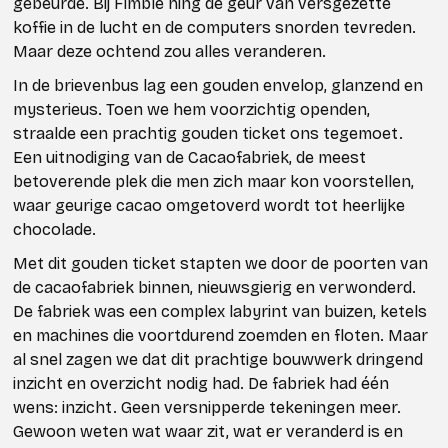
gebeurde. Bij Fimble hing de geur van versgezette
koffie in de lucht en de computers snorden tevreden.
Maar deze ochtend zou alles veranderen.
In de brievenbus lag een gouden envelop, glanzend en
mysterieus. Toen we hem voorzichtig openden,
straalde een prachtig gouden ticket ons tegemoet.
Een uitnodiging van de Cacaofabriek, de meest
betoverende plek die men zich maar kon voorstellen,
waar geurige cacao omgetoverd wordt tot heerlijke
chocolade.
Met dit gouden ticket stapten we door de poorten van
de cacaofabriek binnen, nieuwsgierig en verwonderd.
De fabriek was een complex labyrint van buizen, ketels
en machines die voortdurend zoemden en floten. Maar
al snel zagen we dat dit prachtige bouwwerk dringend
inzicht en overzicht nodig had. De fabriek had één
wens: inzicht. Geen versnipperde tekeningen meer.
Gewoon weten wat waar zit, wat er veranderd is en