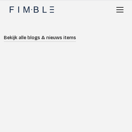
Bekijk alle blogs & nieuws items
Modelleren
Geschreven door
Freya van der Voet