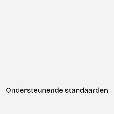
Meer informatie
meer.
Fimble werkt samen met GOdigital aan
verschillende projecten.
Meer informatie
Slide 1 of 2.
Ondersteunende standaarden