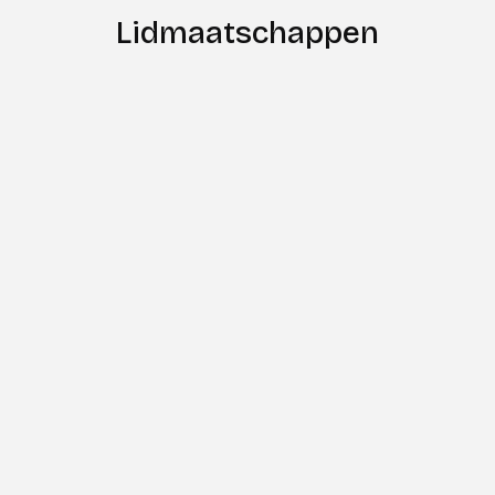
Lidmaatschappen
Circle is een no nonsense Amsterdamse
Business Club met een gemêleerd gezelschap
aan Businessleden variërend van Installateurs,
vastgoed- en installatie adviseurs,
leveranciers, gemeente en opdrachtgevers.
Maandelijkse worden er netwerk-
kennisbijeenkomsten of projectbezoeken
georganiseerd waar haar leden worden