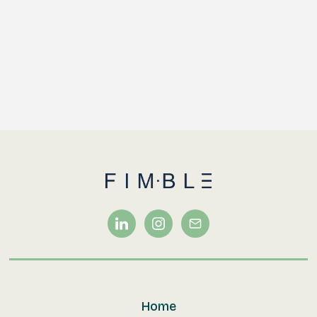
relevante thema’s centraal staan en het
bieden van gelegenheid voor het versterken
van het netwerk.
Home