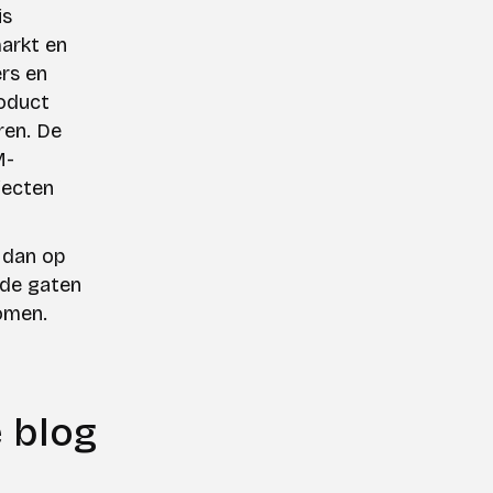
is
arkt en
rs en
oduct
ren. De
M-
jecten
 dan op
 de gaten
omen.
 blog