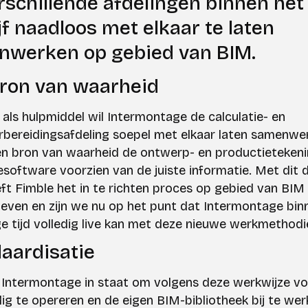
rschillende afdelingen binnen het
jf naadloos met elkaar te laten
werken op gebied van BIM.
ron van waarheid
als hulpmiddel wil Intermontage de calculatie- en
bereidingsafdeling soepel met elkaar laten samenwe
én bron van waarheid de ontwerp- en productieteken
iesoftware voorzien van de juiste informatie. Met dit 
ft Fimble het in te richten proces op gebied van BIM
ven en zijn we nu op het punt dat Intermontage binn
nge tijd volledig live kan met deze nieuwe werkmethodi
aardisatie
s Intermontage in staat om volgens deze werkwijze vo
dig te opereren en de eigen BIM-bibliotheek bij te we