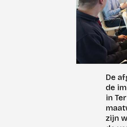
De af
de im
in Te
maatw
zijn 