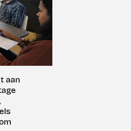
t aan
tage
,
els
 om