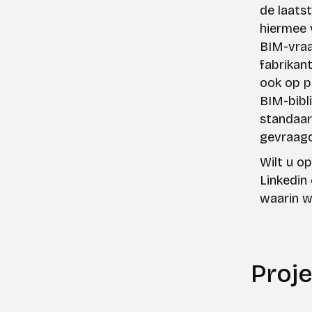
de laats
hiermee 
BIM-vraa
fabrikan
ook op p
BIM-bibl
standaar
gevraag
Wilt u o
Linkedin
waarin w
Proj