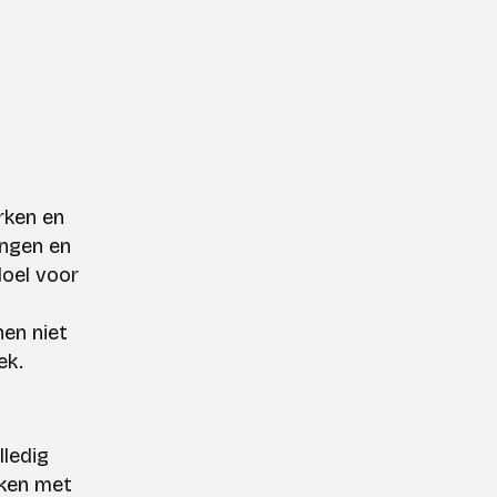
rken en
ingen en
doel voor
en niet
ek.
lledig
rken met