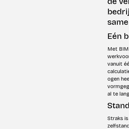
de ve
bedri
samen
Eén b
Met BIM 
werkvoor
vanuit é
calculat
ogen hee
vormgege
al te la
Stand
Straks i
zelfstan