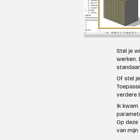
Stel je 
werken. 
standaar
Of stel j
Toepassi
verdere 
Ik kwam 
paramete
Op deze m
van mijn