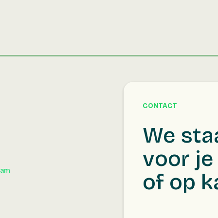
CONTACT
We sta
voor je 
dam
of op k