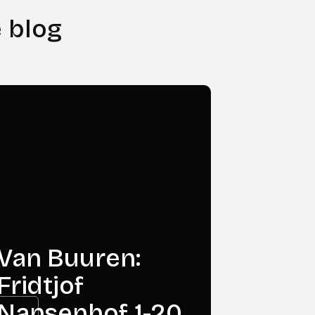
 blog
Van Buuren:
Fridtjof
Nansenhof 1-20