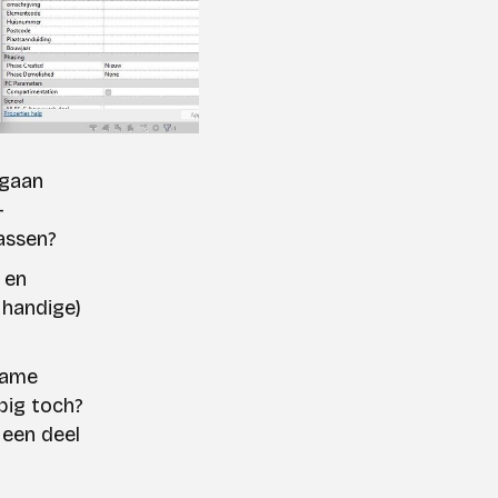
 gaan
-
passen?
 en
 handige)
Name
pig toch?
 een deel