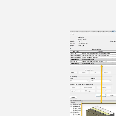
Kennisbank
Advis