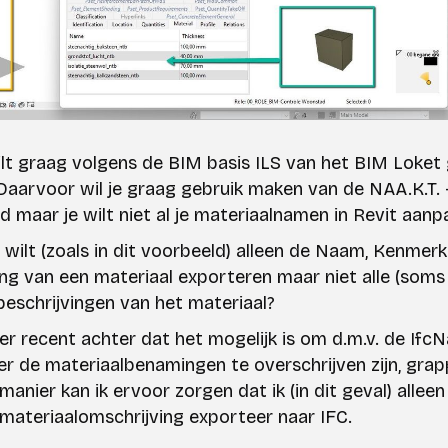
wilt graag volgens de BIM basis ILS van het BIM Loket
Daarvoor wil je graag gebruik maken van de NAA.K.T. 
d maar je wilt niet al je materiaalnamen in Revit aan
e wilt (zoals in dit voorbeeld) alleen de Naam, Kenmerk
ng van een materiaal exporteren maar niet alle (soms
beschrijvingen van het materiaal?
er recent achter dat het mogelijk is om d.m.v. de Ifc
r de materiaalbenamingen te overschrijven zijn, grap
anier kan ik ervoor zorgen dat ik (in dit geval) alleen
 materiaalomschrijving exporteer naar IFC.