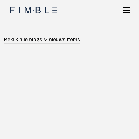
Bekijk alle blogs & nieuws items
Digitaliseren
Geschreven door
Léander van der Voet